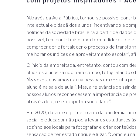
com projetos inspiradores - Ac
“Através da Aula Pública, tornou-se possível contri
intelectual e cidadã dos alunos, incentivando a c
políticas da sociedade brasileira a partir de dados 
possível, tem contribuído para formar líderes, desd
compreender e fortalecer o processo de transform
melhorar os índices de aproveitamento escolar”, af
O início da empreitada, entretanto, contou com de
olhos os alunos saindo para campo, fotografando o
“Às vezes, ouvíamos na rua pessoas em rodinha perg
aluno é na sala de aula!’. Mas, a relevância de sair 
nossos alunos reconhecessem a importância de pre
através dele, o seu papel na sociedade”.
Em 2020, durante o primeiro ano da pandemia, um o
social, o educador não podia levar os estudantes às 
sozinho aos locais para fotografar e criar conteúdo
sensação de ter estado naquele lugar. “Como eu não